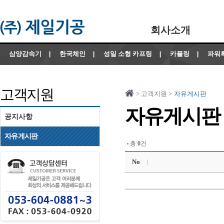
회사소개
삼양감속기
한국체인
성일 소형 카프링
카플링
파워
고객지원
> 고객지원 >
자유게시판
자유게시판
공지사항
자유게시판
총:
0
건
No